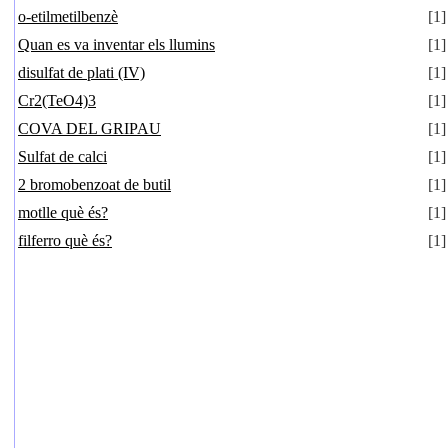
o-etilmetilbenzè
[1]
Quan es va inventar els llumins
[1]
disulfat de plati (IV)
[1]
Cr2(TeO4)3
[1]
COVA DEL GRIPAU
[1]
Sulfat de calci
[1]
2 bromobenzoat de butil
[1]
motlle què és?
[1]
filferro què és?
[1]