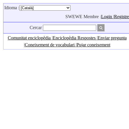
Idioma :
SWEWE Membre :
Login
|
Registre
Cercar
Comunitat enciclopèdia
|
Enciclopèdia Respostes
|
Enviar pregunta
|
Coneixement de vocabulari
|
Pujar coneixement