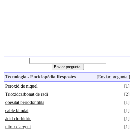
Tecnologia - Enciclopèdia Respostes
[
Enviar pregunta
]
Peroxid de niquel
[1]
Trioxidcarbonat de radi
[2]
obesitat periodontitits
[1]
cable blindat
[1]
àcid clorhídric
[1]
nitrur d'argent
[1]