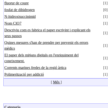
fluorur de coure
[1]
fosfat de dihidrogen
[0]
N-hidroxisuccinimid
[1]
Nom ClO7
[1]
Descriviu com es fabrica el paper escrivint i explicant els
[1]
seus passos
Quines mesures s'han de prendre per prevenir els errors
[1]
mèdics
El paper dels mitjans digitals en l'enriquiment del
[1]
coneixement.
Corrents marines fredes de la regió àrtica
[1]
Polimerització per addició
[1]
[
Més
]
Categoria