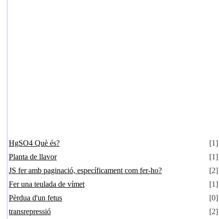
HgSO4 Què és?
[1]
Planta de llavor
[1]
JS fer amb paginació, específicament com fer-ho?
[2]
Fer una teulada de vímet
[1]
Pèrdua d'un fetus
[0]
transrepressió
[2]